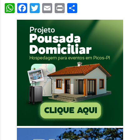
WhatsApp
Facebook
Twitter
Email
Print
Share