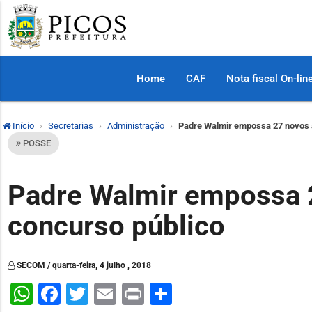
Home
CAF
Nota fiscal On-lin
Início
Secretarias
Administração
Padre Walmir empossa 27 novos 
POSSE
Padre Walmir empossa 
concurso público
SECOM / quarta-feira, 4 julho , 2018
WhatsApp
Facebook
Twitter
Email
Print
Share