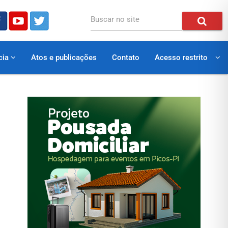
Buscar no site
cia
Atos e publicações
Contato
Acesso restrito