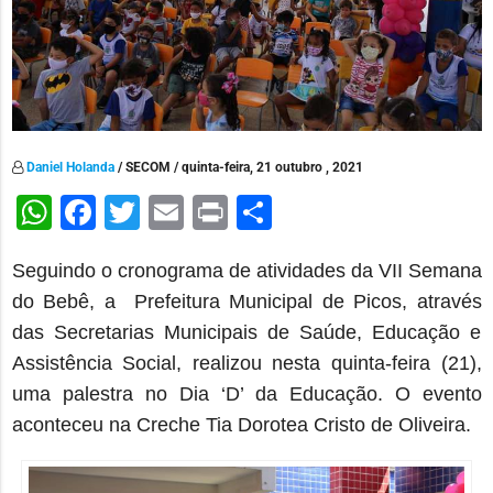
Daniel Holanda
/ SECOM / quinta-feira, 21 outubro , 2021
WhatsApp
Facebook
Twitter
Email
Print
Share
Seguindo o cronograma de atividades da VII Semana
do Beb
ê
, a
Prefeitura Municipal de Picos, através
das Secretarias Municipais de Saúde, Educação e
Assistência Social, realizou nesta
q
uinta-feira (21),
uma palestra no Dia ‘D’ da Educação. O evento
aconteceu
na
Creche Tia Dorotea Cristo de Oliveira.