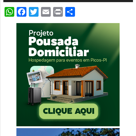
de
WhatsApp
Facebook
Twitter
Email
Print
Share
áudio