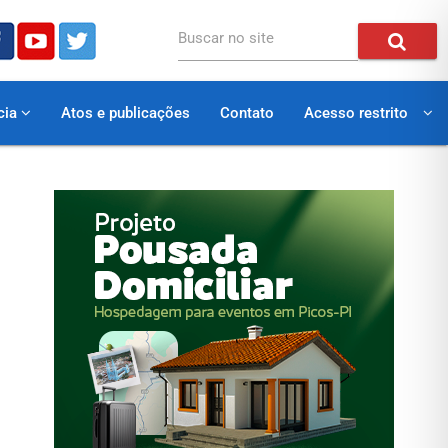
Buscar no site
cia
Atos e publicações
Contato
Acesso restrito