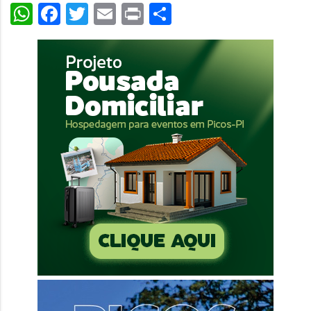
WhatsApp
Facebook
Twitter
Email
Print
Share
áudio