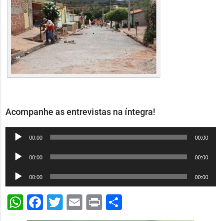
Acompanhe as entrevistas na íntegra!
Tocador
00:00
00:00
de
Tocador
00:00
00:00
áudio
de
Tocador
00:00
00:00
áudio
de
WhatsApp
Facebook
Twitter
Email
Print
Share
áudio