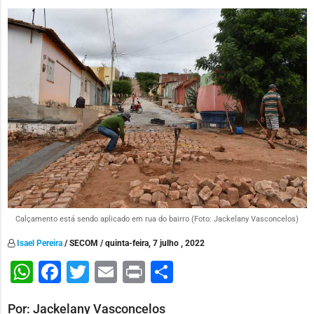
Calçamento está sendo aplicado em rua do bairro (Foto: Jackelany Vasconcelos)
Isael Pereira
/ SECOM / quinta-feira, 7 julho , 2022
WhatsApp
Facebook
Twitter
Email
Print
Share
Por: Jackelany Vasconcelos