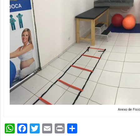
Anexo de Fisi
WhatsApp
Facebook
Twitter
Email
Print
Share