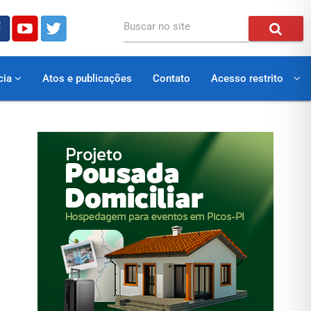
Buscar no site
cia
Atos e publicações
Contato
Acesso restrito