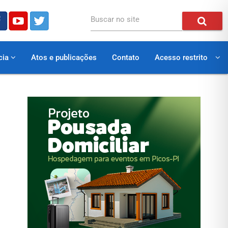
Buscar no site
cia
Atos e publicações
Contato
Acesso restrito