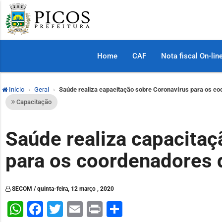
Home
CAF
Nota fiscal On-lin
Início
Geral
Saúde realiza capacitação sobre Coronavírus para os c
Capacitação
Saúde realiza capacitaç
para os coordenadores
SECOM / quinta-feira, 12 março , 2020
WhatsApp
Facebook
Twitter
Email
Print
Share