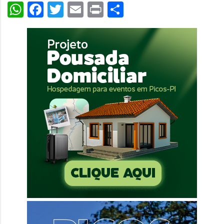
WhatsApp
Facebook
Twitter
Email
Print
Share
áudio