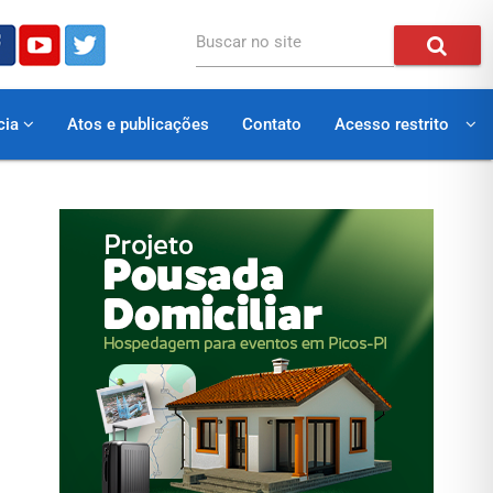
Buscar no site
cia
Atos e publicações
Contato
Acesso restrito