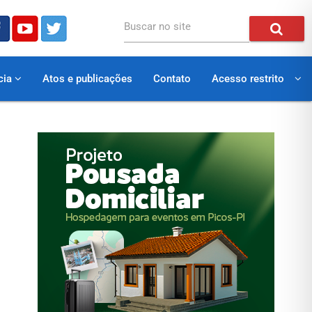
Buscar no site
cia
Atos e publicações
Contato
Acesso restrito