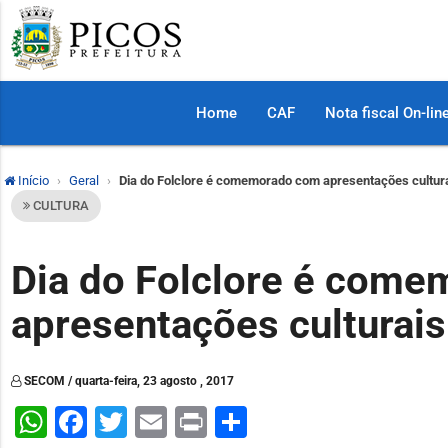
Home
CAF
Nota fiscal On-lin
Início
Geral
Dia do Folclore é comemorado com apresentações cultur
CULTURA
Dia do Folclore é com
apresentações culturai
SECOM / quarta-feira, 23 agosto , 2017
WhatsApp
Facebook
Twitter
Email
Print
Share