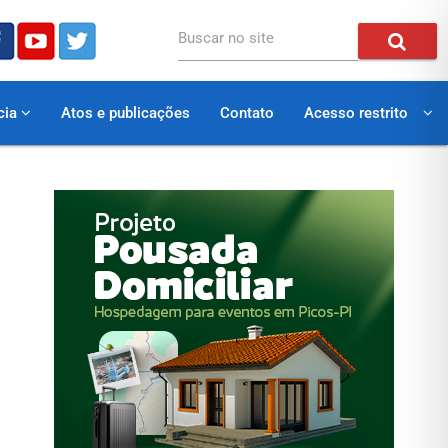
Buscar no site
cia
Atos e publicações
Contato
Acesso restrito