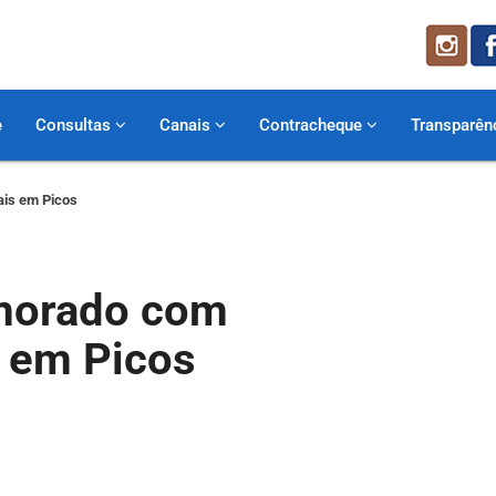
e
Consultas
Canais
Contracheque
Transparên
ais em Picos
emorado com
s em Picos