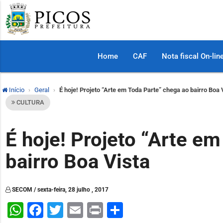
Home
CAF
Nota fiscal On-lin
Início
Geral
É hoje! Projeto “Arte em Toda Parte” chega ao bairro Boa 
CULTURA
É hoje! Projeto “Arte e
bairro Boa Vista
SECOM / sexta-feira, 28 julho , 2017
WhatsApp
Facebook
Twitter
Email
Print
Share