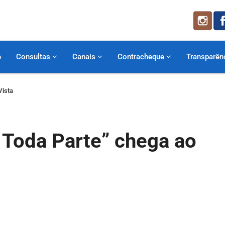
e
Consultas
Canais
Contracheque
Transparên
Vista
m Toda Parte” chega ao