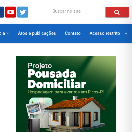
Buscar no site
cia
Atos e publicações
Contato
Acesso restrito