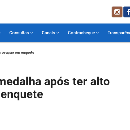
e
Consultas
Canais
Contracheque
Transparên
aprovação em enquete
edalha após ter alto
 enquete