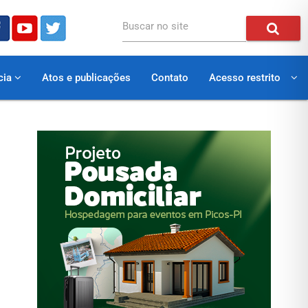
Buscar no site
cia
Atos e publicações
Contato
Acesso restrito