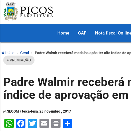
Home
CAF
Nota fiscal On-lin
Início
Geral
Padre Walmir receberá medalha após ter alto índice de 
PREMIAÇÃO
Padre Walmir receberá m
índice de aprovação em
SECOM / terça-feira, 28 novembro , 2017
WhatsApp
Facebook
Twitter
Email
Print
Share