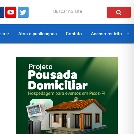
Buscar no site
cia
Atos e publicações
Contato
Acesso restrito