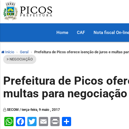
Home
CAF
Nota fiscal On-lin
Início
Geral
Prefeitura de Picos oferece isenção de juros e multas pa
NEGOCIAÇÃO
Prefeitura de Picos ofer
multas para negociação
SECOM / terça-feira, 9 maio , 2017
WhatsApp
Facebook
Twitter
Email
Print
Share