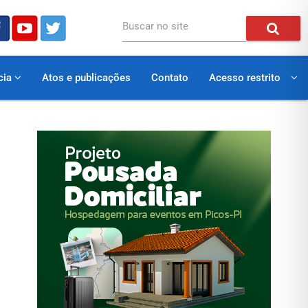
Buscar no site
cia
Atos e publicações
Contato
Acesso restrito