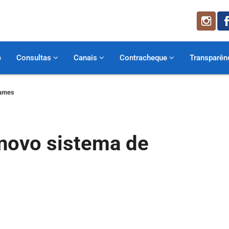
e
Consultas
Canais
Contracheque
Transparên
xames
r novo sistema de