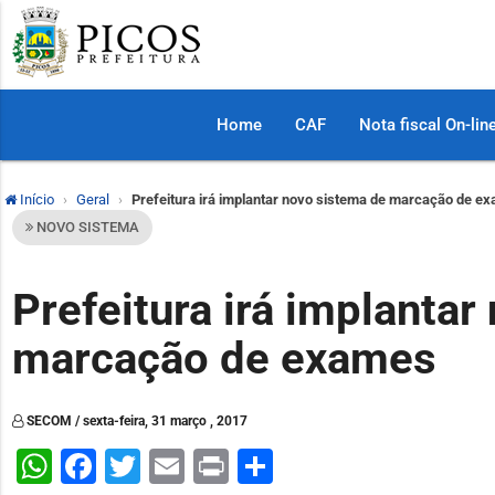
Home
CAF
Nota fiscal On-lin
Início
Geral
Prefeitura irá implantar novo sistema de marcação de e
NOVO SISTEMA
Prefeitura irá implanta
marcação de exames
SECOM / sexta-feira, 31 março , 2017
WhatsApp
Facebook
Twitter
Email
Print
Share