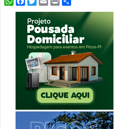
WhatsApp
Facebook
Twitter
Email
Print
Share