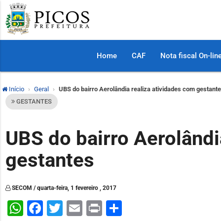
Home
CAF
Nota fiscal On-lin
Início
Geral
UBS do bairro Aerolândia realiza atividades com gestant
GESTANTES
UBS do bairro Aerolândi
gestantes
SECOM / quarta-feira, 1 fevereiro , 2017
WhatsApp
Facebook
Twitter
Email
Print
Share