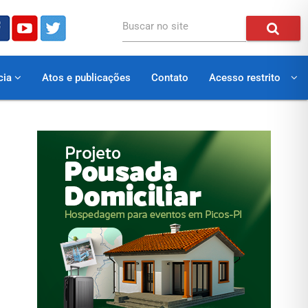
Buscar no site
cia
Atos e publicações
Contato
Acesso restrito