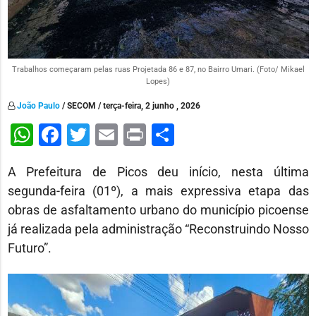
Trabalhos começaram pelas ruas Projetada 86 e 87, no Bairro Umari. (Foto/ Mikael
Lopes)
João Paulo
/ SECOM / terça-feira, 2 junho , 2026
WhatsApp
Facebook
Twitter
Email
Print
Share
A Prefeitura de Picos deu início, nesta última
segunda-feira (01º), a mais expressiva etapa das
obras de asfaltamento urbano do município picoense
já realizada pela administração “Reconstruindo Nosso
Futuro”.