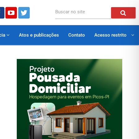
Buscar no site
cia
Atos e publicações
Contato
Acesso restrito