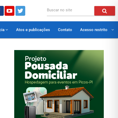
Buscar no site
cia
Atos e publicações
Contato
Acesso restrito