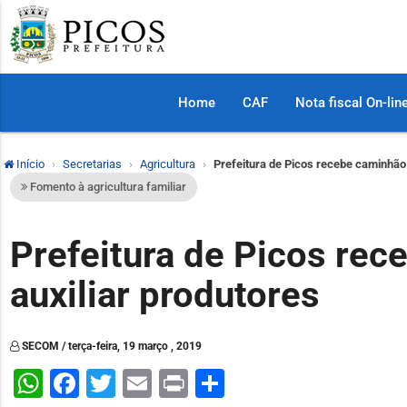
Home
CAF
Nota fiscal On-lin
Início
Secretarias
Agricultura
Prefeitura de Picos recebe caminhão
Fomento à agricultura familiar
Prefeitura de Picos rec
auxiliar produtores
SECOM / terça-feira, 19 março , 2019
WhatsApp
Facebook
Twitter
Email
Print
Share