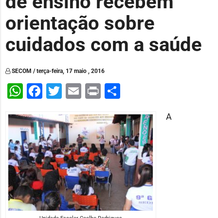
de ensino recebem
orientação sobre
cuidados com a saúde
SECOM / terça-feira, 17 maio , 2016
WhatsApp
Facebook
Twitter
Email
Print
Share
A