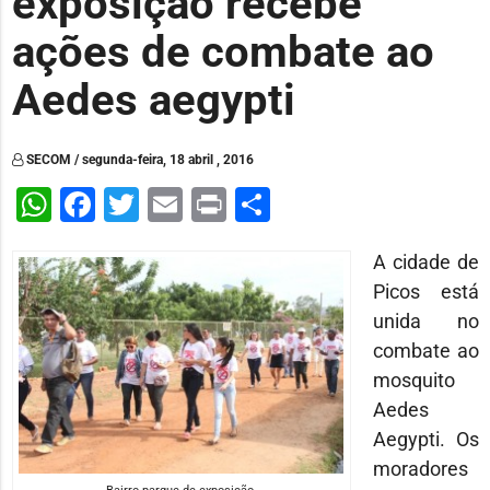
exposição recebe
ações de combate ao
Aedes aegypti
SECOM / segunda-feira, 18 abril , 2016
WhatsApp
Facebook
Twitter
Email
Print
Share
A cidade de
Picos está
unida no
combate ao
mosquito
Aedes
Aegypti. Os
moradores