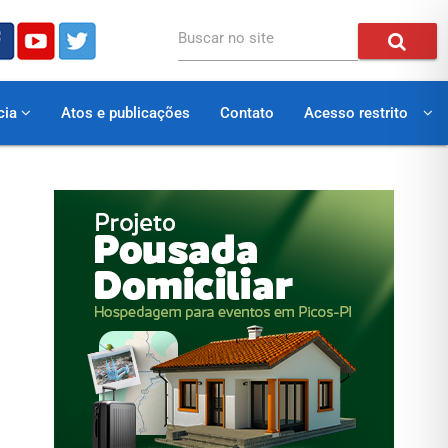
Buscar no site
cia
Atos e publicações
Contato
Acesso restrito