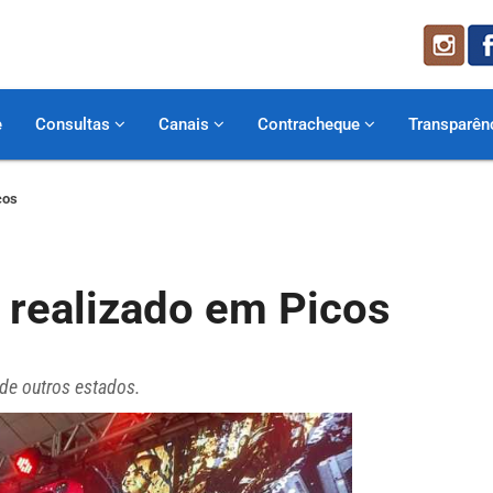
e
Consultas
Canais
Contracheque
Transparên
cos
é realizado em Picos
 de outros estados.