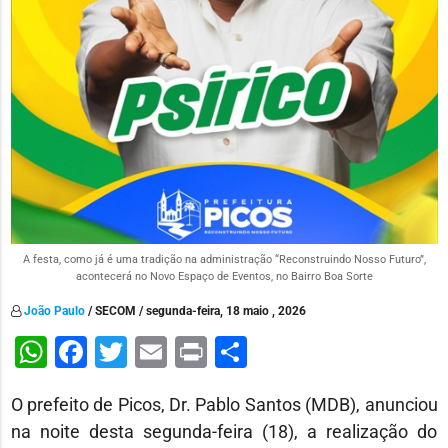
A festa, como já é uma tradição na administração “Reconstruindo Nosso Futuro”,
acontecerá no Novo Espaço de Eventos, no Bairro Boa Sorte
João Paulo
/ SECOM / segunda-feira, 18 maio , 2026
WhatsApp
Facebook
Twitter
Email
Print
Share
O prefeito de Picos, Dr. Pablo Santos (MDB), anunciou
na noite desta segunda-feira (18), a realização do