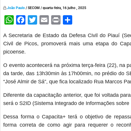
João Paulo
/ SECOM / quarta-feira, 16 julho , 2025
WhatsApp
Facebook
Twitter
Email
Print
Share
A Secretaria de Estado da Defesa Civil do Piauí (Se
Civil de Picos, promoverá mais uma etapa do Capac
picoense.
O evento acontecerá na próxima terça-feira (22), na 
da tarde, das 13h30min às 17h00min, no prédio do
“José Almir de Sá”, que fica localizado
Rua Marcos Par
Diferente da capacitação anterior, que foi voltada pa
será o S2ID (Sistema Integrado de Informações sobre 
Dessa forma o Capacita+ terá o objetivo de repassar
forma correta de como agir para requerer o reconh