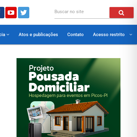
Buscar no site
cia
Atos e publicações
Contato
Acesso restrito