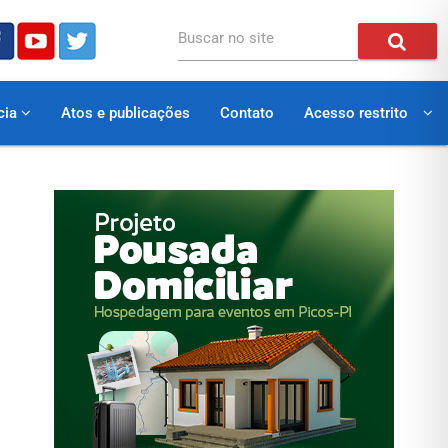
Buscar no site
cia
Atos e publicações
Contato
Acesso restrito