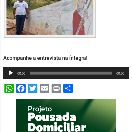
Acompanhe a entrevista na íntegra!
Tocador
00:00
00:00
de
WhatsApp
Facebook
Twitter
Email
Print
Share
áudio