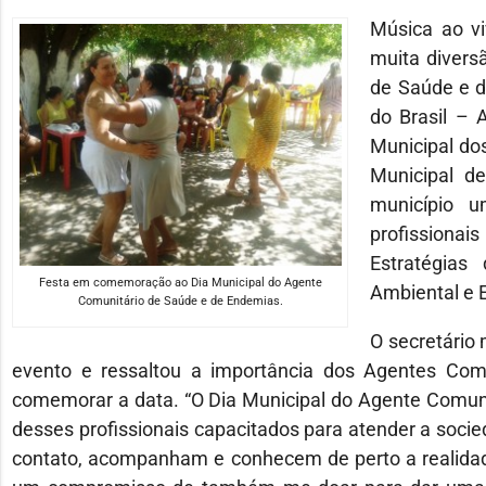
Música ao vi
muita divers
de Saúde e d
do Brasil – 
Municipal do
Municipal d
município 
profissionai
Estratégias
Festa em comemoração ao Dia Municipal do Agente
Ambiental e 
Comunitário de Saúde e de Endemias.
O secretário
evento e ressaltou a importância dos Agentes Com
comemorar a data. “O Dia Municipal do Agente Comuni
desses profissionais capacitados para atender a soci
contato, acompanham e conhecem de perto a realidade 