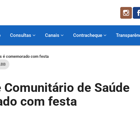
e
Consultas
Canais
Contracheque
Transparên
ias é comemorado com festa
ABB
e Comunitário de Saúde
do com festa