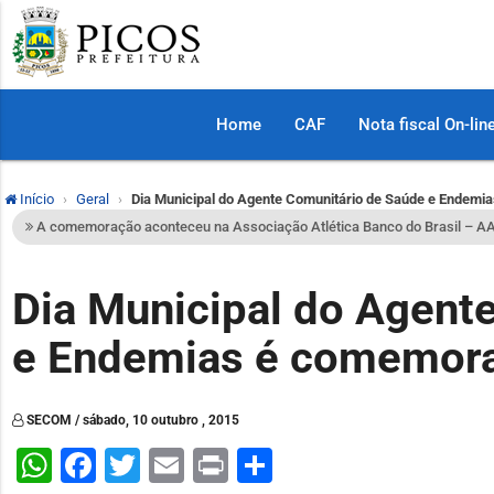
Home
CAF
Nota fiscal On-lin
Início
Geral
Dia Municipal do Agente Comunitário de Saúde e Endem
A comemoração aconteceu na Associação Atlética Banco do Brasil – A
Dia Municipal do Agent
e Endemias é comemora
SECOM / sábado, 10 outubro , 2015
WhatsApp
Facebook
Twitter
Email
Print
Share