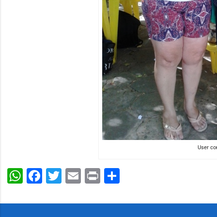
User c
WhatsApp
Facebook
Twitter
Email
Print
Share