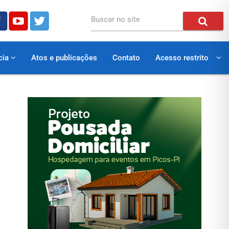
Buscar no site
cia
Atos e publicações
Contato
Acesso restrito