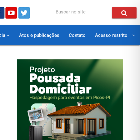
Buscar no site
cia
Atos e publicações
Contato
Acesso restrito