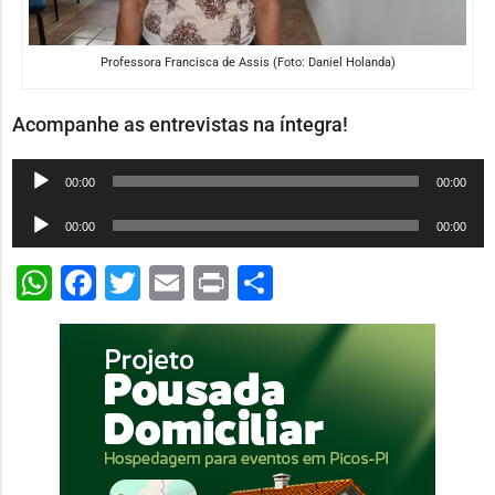
Professora Francisca de Assis (Foto: Daniel Holanda)
Acompanhe as entrevistas na íntegra!
Tocador
00:00
00:00
de
Tocador
00:00
00:00
áudio
de
WhatsApp
Facebook
Twitter
Email
Print
Share
áudio