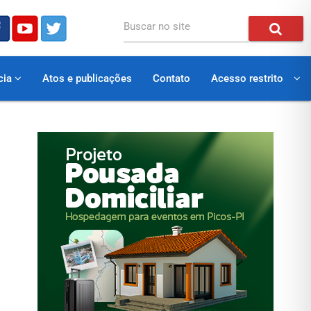
Buscar no site
cia
Atos e publicações
Contato
Acesso restrito