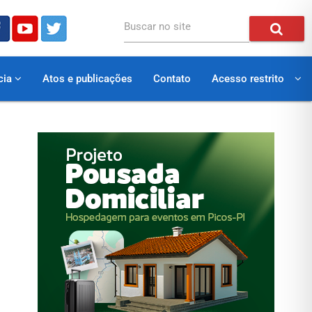
Buscar no site
cia
Atos e publicações
Contato
Acesso restrito