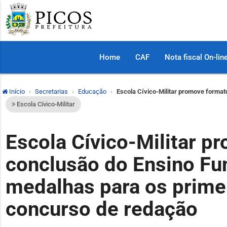
Home
CAF
Nota fiscal On-lin
Início
Secretarias
Educação
Escola Cívico-Militar promove format
Escola Cívico-Militar
Escola Cívico-Militar p
conclusão do Ensino Fun
medalhas para os prime
concurso de redação