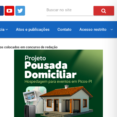
Buscar no site
cia
Atos e publicações
Contato
Acesso restrito
iros colocados em concurso de redação