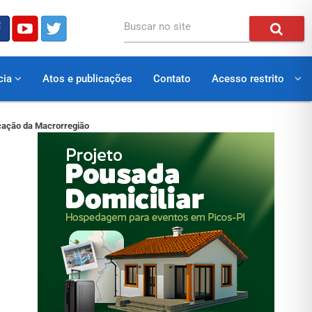
Buscar no site
cia
Atos e publicações
Contato
Acesso restrito
ucação da Macrorregião