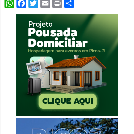
WhatsApp
Facebook
Twitter
Email
Print
Share
áudio