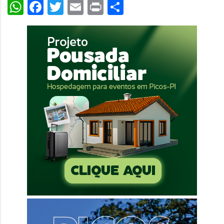
WhatsApp
Facebook
Twitter
Email
Print
Share