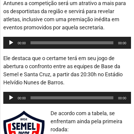
Antunes a competição será um atrativo a mais para
os desportistas da região e servirá para revelar
atletas, inclusive com uma premiação inédita em
eventos promovidos por aquela secretaria.
Tocador
00:00
00:00
de
áudio
Ele destaca que o certame terá em seu jogo de
abertura o confronto entre as equipes de Base da
Semel e Santa Cruz, a partir das 20:30h no Estádio
Helvídio Nunes de Barros.
Tocador
00:00
00:00
de
áudio
De acordo com a tabela, se
enfrentam ainda pela primeira
rodada: