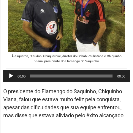
À esquerda, Cleudon Albuquerque, diretor do Cohab Paulistana e Chiquinho
Viana, presidente do Flamengo do Saquinho
Tocador
00:00
00:00
de
áudio
O presidente do Flamengo do Saquinho, Chiquinho
Viana, falou que estava muito feliz pela conquista,
apesar das dificuldades que sua equipe enfrentou,
mas disse que estava aliviado pelo êxito alcançado.