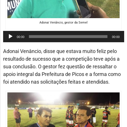
Adonai Venâncio, gestor da Semel
Tocador
00:00
00:00
de
áudio
Adonai Venâncio, disse que estava muito feliz pelo
resultado de sucesso que a competição teve após a
sua conclusão. O gestor fez questão de ressaltar o
apoio integral da Prefeitura de Picos e a forma como
foi atendido nas solicitações feitas e atendidas.