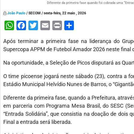
Diferente da primeira fase quando foi cobrada uma “Entrada
João Paulo
/ SECOM / sexta-feira, 22 maio , 2026
WhatsApp
Facebook
Twitter
Email
Print
Share
Após terminar a primeira fase na liderança do Grup
Supercopa APPM de Futebol Amador 2026 neste final
Na oportunidade, a Seleção de Picos disputará as Quarta
O time picoense jogará neste sábado (23), contra a fo
Estádio Municipal Helvídio Nunes de Barros, o “Gigantã
Diferente da primeira fase, quando a Prefeitura, atrav
em parceria com Programa Mesa Brasil, do SESC (Ser
“Entrada Solidária”, que consistia na doação de dois q
Final a entrada será liberada.