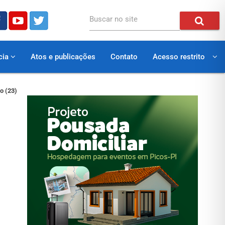
Buscar no site
cia
Atos e publicações
Contato
Acesso restrito
o (23)