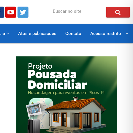
Buscar no site
cia
Atos e publicações
Contato
Acesso restrito