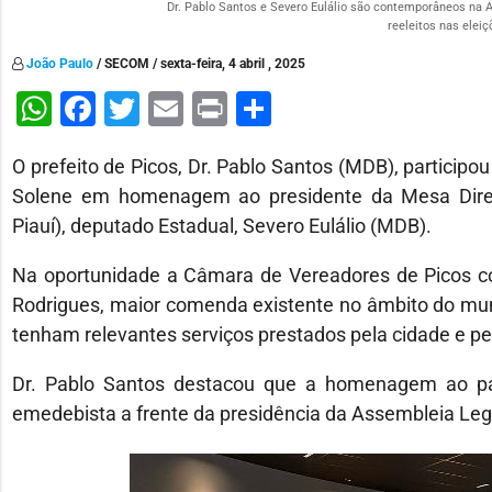
Dr. Pablo Santos e Severo Eulálio são contemporâneos na AL
reeleitos nas eleiç
João Paulo
/ SECOM / sexta-feira, 4 abril , 2025
WhatsApp
Facebook
Twitter
Email
Print
Share
O prefeito de Picos, Dr. Pablo Santos (MDB), participou
Solene em homenagem ao presidente da Mesa Direto
Piauí), deputado Estadual, Severo Eulálio (MDB).
Na oportunidade a Câmara de Vereadores de Picos co
Rodrigues, maior comenda existente no âmbito do mun
tenham relevantes serviços prestados pela cidade e pe
Dr. Pablo Santos destacou que a homenagem ao par
emedebista a frente da presidência da Assembleia Legi