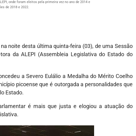
EPI, onde foram eleitos pela primeira vez no ano de 2014 e
ões de 2018 e 2022.
 na noite desta última quinta-feira (03), de uma Sessão
ra da ALEPI (Assembleia Legislativa do Estado do
ncedeu a Severo Eulálio a Medalha do Mérito Coelho
icípio picoense que é outorgada a personalidades que
lo Estado.
lamentar é mais que justa e elogiou a atuação do
slativa.