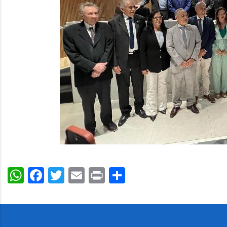
WhatsApp
Facebook
Twitter
Email
Print
Share