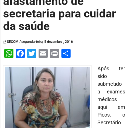
afastamento de
secretaria para cuidar
da saúde
SECOM / segunda-feira, 5 dezembro , 2016
WhatsApp
Facebook
Twitter
Email
Print
Share
Após ter
sido
submetido
a exames
médicos
aqui em
Picos, o
Secretário