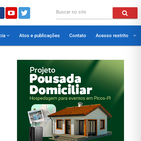
Buscar no site
cia
Atos e publicações
Contato
Acesso restrito