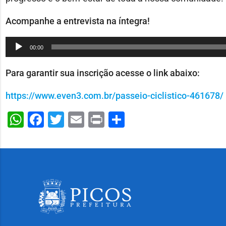
Acompanhe a entrevista na íntegra!
Tocador
00:00
de
áudio
Para garantir sua inscrição acesse o link abaixo:
https://www.even3.com.br/passeio-ciclistico-461678/
WhatsApp
Facebook
Twitter
Email
Print
Share