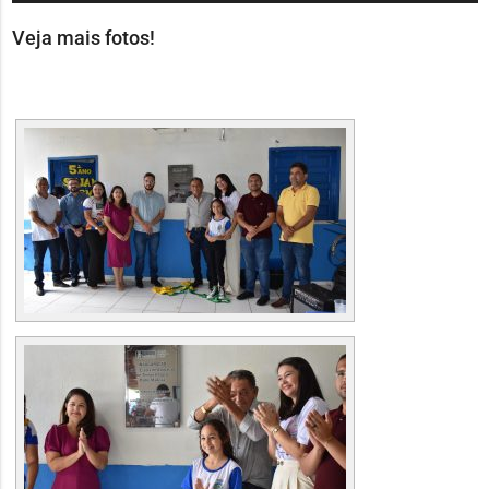
de
áudio
Veja mais fotos!