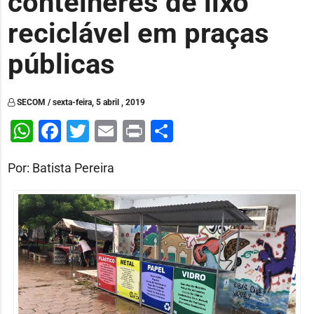
contêineres de lixo
reciclável em praças
públicas
SECOM / sexta-feira, 5 abril , 2019
WhatsApp
Facebook
Twitter
Email
Print
Share
Por: Batista Pereira