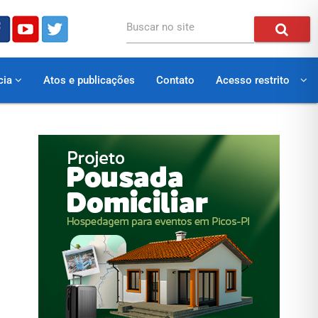
Buscar no site
cia
Atos e publicações
Contato
Acesso restrito