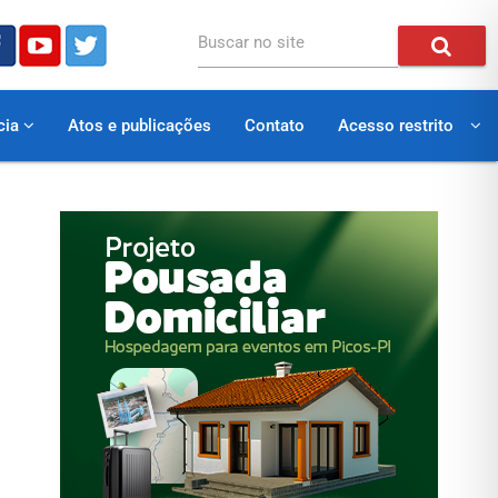
Buscar no site
cia
Atos e publicações
Contato
Acesso restrito