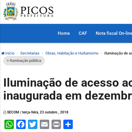
Home
CAF
Nota fiscal On-lin
Início
Secretarias
Obras, Habitação e Hurbanismo
Iluminação de a
Iluminação pública
Iluminação de acesso ao
inaugurada em dezemb
SECOM / terça-feira, 23 outubro , 2018
WhatsApp
Facebook
Twitter
Email
Print
Share