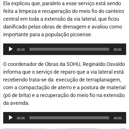
áudio
Ela explicou que, paralelo a esse serviço está sendo
feita a limpeza e recuperação do meio fio do canteiro
central em toda a extensão da via lateral, que ficou
danificado pelas obras de drenagem e avaliou como
importante para a população picoense.
Tocador
00:00
00:00
de
áudio
O coordenador de Obras da SOHU, Reginaldo Osvaldo
informa que o serviço de reparo que a via lateral está
recebendo trata-se da execução de terraplanagem,
com a compactação de aterro e a postura de material
(pó de brita) e a recuperação do meio fio na extensão
da avenida.
Tocador
00:00
00:00
de