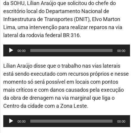
da SOHU, Lílian Araújo que solicitou do chefe do
escritório local do Departamento Nacional de
Infraestrutura de Transportes (DNIT), Elvo Marton
Lima, uma intervenção para realizar reparos na via
lateral da rodovia federal BR 316.
Tocador
00:00
00:00
de
áudio
Lílian Araújo disse que o trabalho nas vias laterais
está sendo executado com recursos próprios e nesse
momento só será possível em locais com pontos
mais críticos e com danos causados pela execução
da obra de drenagem na via marginal que liga o
Centro da cidade com a Zona Leste.
Tocador
00:00
00:00
de