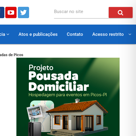
Buscar no site
cia
Atos e publicações
Contato
Acesso restrito
adas de Picos